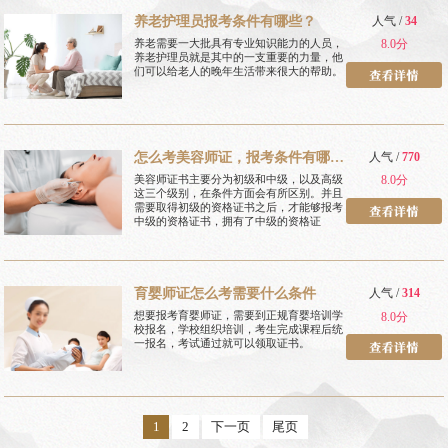
养老护理员报考条件有哪些？
人气 /
34
养老需要一大批具有专业知识能力的人员，
8.0分
养老护理员就是其中的一支重要的力量，他
们可以给老人的晚年生活带来很大的帮助。
怎么考美容师证，报考条件有哪
人气 /
770
些
美容师证书主要分为初级和中级，以及高级
8.0分
这三个级别，在条件方面会有所区别。并且
需要取得初级的资格证书之后，才能够报考
中级的资格证书，拥有了中级的资格证
育婴师证怎么考需要什么条件
人气 /
314
想要报考育婴师证，需要到正规育婴培训学
8.0分
校报名，学校组织培训，考生完成课程后统
一报名，考试通过就可以领取证书。
1
2
下一页
尾页