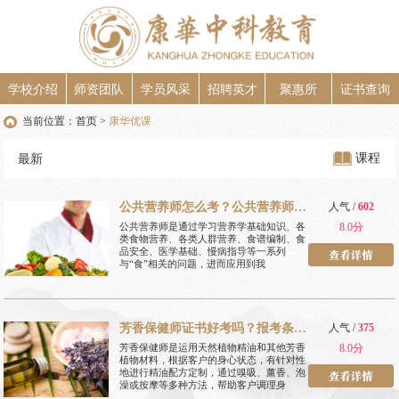
学校介绍
师资团队
学员风采
招聘英才
聚惠所
证书查询
当前位置：
首页
康华优课
>
课程
最新
公共营养师怎么考？公共营养师报
人气 /
602
考条件？
公共营养师是通过学习营养学基础知识、各
8.0分
类食物营养、各类人群营养、食谱编制、食
品安全、医学基础、慢病指导等一系列
与“食”相关的问题，进而应用到我
芳香保健师证书好考吗？报考条件
人气 /
375
是什么？
芳香保健师是运用天然植物精油和其他芳香
8.0分
植物材料，根据客户的身心状态，有针对性
地进行精油配方定制，通过嗅吸、薰香、泡
澡或按摩等多种方法，帮助客户调理身