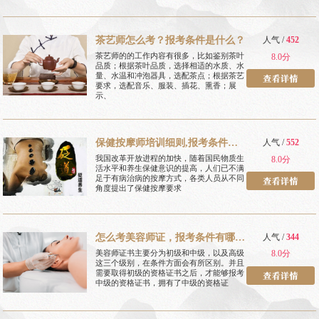
茶艺师怎么考？报考条件是什么？
人气 /
452
茶艺师的的工作内容有很多，比如鉴别茶叶
8.0分
品质；根据茶叶品质，选择相适的水质、水
量、水温和冲泡器具，选配茶点；根据茶艺
要求，选配音乐、服装、插花、熏香；展
示、
保健按摩师培训细则,报考条件有
人气 /
552
哪些
我国改革开放进程的加快，随着国民物质生
8.0分
活水平和养生保健意识的提高，人们已不满
足于有病治病的按摩方式，各类人员从不同
角度提出了保健按摩要求
怎么考美容师证，报考条件有哪
人气 /
344
些
美容师证书主要分为初级和中级，以及高级
8.0分
这三个级别，在条件方面会有所区别。并且
需要取得初级的资格证书之后，才能够报考
中级的资格证书，拥有了中级的资格证