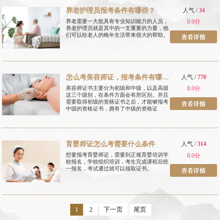
养老护理员报考条件有哪些？
人气 /
34
养老需要一大批具有专业知识能力的人员，
8.0分
养老护理员就是其中的一支重要的力量，他
们可以给老人的晚年生活带来很大的帮助。
怎么考美容师证，报考条件有哪
人气 /
770
些
美容师证书主要分为初级和中级，以及高级
8.0分
这三个级别，在条件方面会有所区别。并且
需要取得初级的资格证书之后，才能够报考
中级的资格证书，拥有了中级的资格证
育婴师证怎么考需要什么条件
人气 /
314
想要报考育婴师证，需要到正规育婴培训学
8.0分
校报名，学校组织培训，考生完成课程后统
一报名，考试通过就可以领取证书。
1
2
下一页
尾页