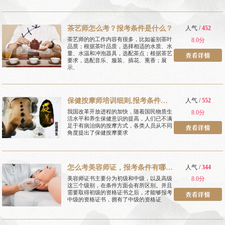
茶艺师怎么考？报考条件是什么？
人气 /
452
茶艺师的的工作内容有很多，比如鉴别茶叶
8.0分
品质；根据茶叶品质，选择相适的水质、水
量、水温和冲泡器具，选配茶点；根据茶艺
要求，选配音乐、服装、插花、熏香；展
示、
保健按摩师培训细则,报考条件有
人气 /
552
哪些
我国改革开放进程的加快，随着国民物质生
8.0分
活水平和养生保健意识的提高，人们已不满
足于有病治病的按摩方式，各类人员从不同
角度提出了保健按摩要求
怎么考美容师证，报考条件有哪
人气 /
344
些
美容师证书主要分为初级和中级，以及高级
8.0分
这三个级别，在条件方面会有所区别。并且
需要取得初级的资格证书之后，才能够报考
中级的资格证书，拥有了中级的资格证