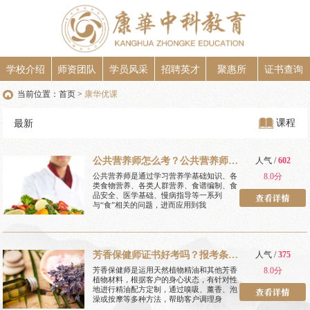
学校介绍
师资团队
学员风采
招聘英才
聚惠所
证书查询
当前位置：
首页
康华优课
>
课程
最新
公共营养师怎么考？公共营养师报
人气 /
602
考条件？
公共营养师是通过学习营养学基础知识、各
8.0分
类食物营养、各类人群营养、食谱编制、食
品安全、医学基础、慢病指导等一系列
与“食”相关的问题，进而应用到我
芳香保健师证书好考吗？报考条件
人气 /
375
是什么？
芳香保健师是运用天然植物精油和其他芳香
8.0分
植物材料，根据客户的身心状态，有针对性
地进行精油配方定制，通过嗅吸、薰香、泡
澡或按摩等多种方法，帮助客户调理身