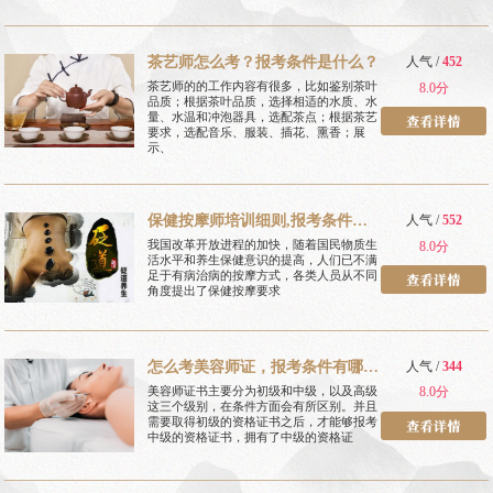
茶艺师怎么考？报考条件是什么？
人气 /
452
茶艺师的的工作内容有很多，比如鉴别茶叶
8.0分
品质；根据茶叶品质，选择相适的水质、水
量、水温和冲泡器具，选配茶点；根据茶艺
要求，选配音乐、服装、插花、熏香；展
示、
保健按摩师培训细则,报考条件有
人气 /
552
哪些
我国改革开放进程的加快，随着国民物质生
8.0分
活水平和养生保健意识的提高，人们已不满
足于有病治病的按摩方式，各类人员从不同
角度提出了保健按摩要求
怎么考美容师证，报考条件有哪
人气 /
344
些
美容师证书主要分为初级和中级，以及高级
8.0分
这三个级别，在条件方面会有所区别。并且
需要取得初级的资格证书之后，才能够报考
中级的资格证书，拥有了中级的资格证