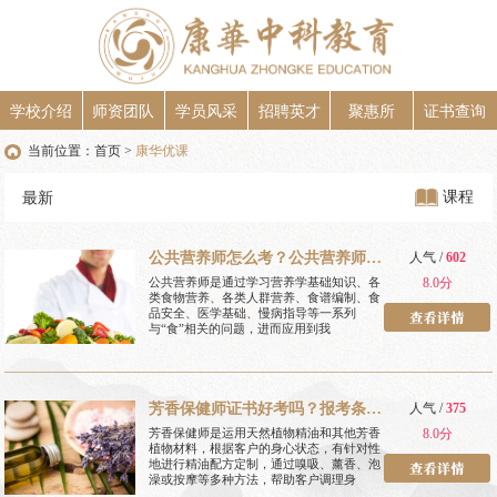
学校介绍
师资团队
学员风采
招聘英才
聚惠所
证书查询
当前位置：
首页
康华优课
>
课程
最新
公共营养师怎么考？公共营养师报
人气 /
602
考条件？
公共营养师是通过学习营养学基础知识、各
8.0分
类食物营养、各类人群营养、食谱编制、食
品安全、医学基础、慢病指导等一系列
与“食”相关的问题，进而应用到我
芳香保健师证书好考吗？报考条件
人气 /
375
是什么？
芳香保健师是运用天然植物精油和其他芳香
8.0分
植物材料，根据客户的身心状态，有针对性
地进行精油配方定制，通过嗅吸、薰香、泡
澡或按摩等多种方法，帮助客户调理身