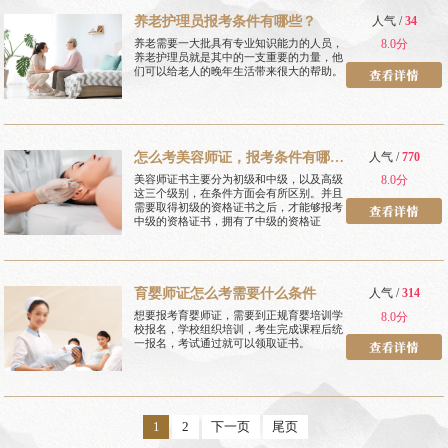
养老护理员报考条件有哪些？
人气 /
34
养老需要一大批具有专业知识能力的人员，
8.0分
养老护理员就是其中的一支重要的力量，他
们可以给老人的晚年生活带来很大的帮助。
怎么考美容师证，报考条件有哪
人气 /
770
些
美容师证书主要分为初级和中级，以及高级
8.0分
这三个级别，在条件方面会有所区别。并且
需要取得初级的资格证书之后，才能够报考
中级的资格证书，拥有了中级的资格证
育婴师证怎么考需要什么条件
人气 /
314
想要报考育婴师证，需要到正规育婴培训学
8.0分
校报名，学校组织培训，考生完成课程后统
一报名，考试通过就可以领取证书。
1
2
下一页
尾页