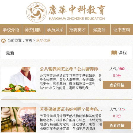
学校介绍
师资团队
学员风采
招聘英才
聚惠所
证书查询
当前位置：
首页
康华优课
>
课程
最新
公共营养师怎么考？公共营养师报
人气 /
602
考条件？
公共营养师是通过学习营养学基础知识、各
8.0分
类食物营养、各类人群营养、食谱编制、食
品安全、医学基础、慢病指导等一系列
与“食”相关的问题，进而应用到我
芳香保健师证书好考吗？报考条件
人气 /
375
是什么？
芳香保健师是运用天然植物精油和其他芳香
8.0分
植物材料，根据客户的身心状态，有针对性
地进行精油配方定制，通过嗅吸、薰香、泡
澡或按摩等多种方法，帮助客户调理身