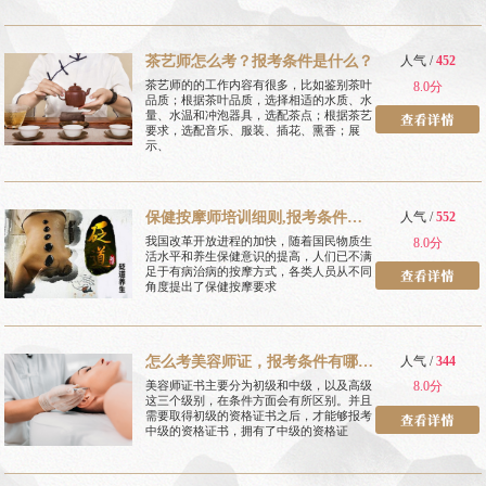
茶艺师怎么考？报考条件是什么？
人气 /
452
茶艺师的的工作内容有很多，比如鉴别茶叶
8.0分
品质；根据茶叶品质，选择相适的水质、水
量、水温和冲泡器具，选配茶点；根据茶艺
要求，选配音乐、服装、插花、熏香；展
示、
保健按摩师培训细则,报考条件有
人气 /
552
哪些
我国改革开放进程的加快，随着国民物质生
8.0分
活水平和养生保健意识的提高，人们已不满
足于有病治病的按摩方式，各类人员从不同
角度提出了保健按摩要求
怎么考美容师证，报考条件有哪
人气 /
344
些
美容师证书主要分为初级和中级，以及高级
8.0分
这三个级别，在条件方面会有所区别。并且
需要取得初级的资格证书之后，才能够报考
中级的资格证书，拥有了中级的资格证