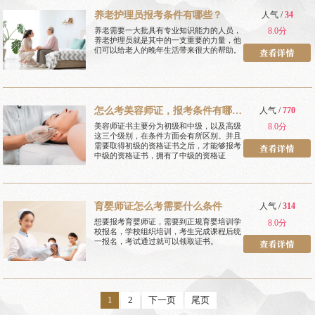
养老护理员报考条件有哪些？
人气 /
34
养老需要一大批具有专业知识能力的人员，
8.0分
养老护理员就是其中的一支重要的力量，他
们可以给老人的晚年生活带来很大的帮助。
怎么考美容师证，报考条件有哪
人气 /
770
些
美容师证书主要分为初级和中级，以及高级
8.0分
这三个级别，在条件方面会有所区别。并且
需要取得初级的资格证书之后，才能够报考
中级的资格证书，拥有了中级的资格证
育婴师证怎么考需要什么条件
人气 /
314
想要报考育婴师证，需要到正规育婴培训学
8.0分
校报名，学校组织培训，考生完成课程后统
一报名，考试通过就可以领取证书。
1
2
下一页
尾页